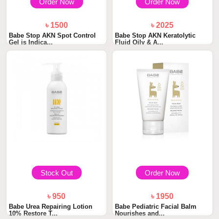
Order Now
Order Now
৳ 1500
৳ 2025
Babe Stop AKN Spot Control
Babe Stop AKN Keratolytic
Gel is Indica...
Fluid Oily & A...
Stock Out
Order Now
৳ 950
৳ 1950
Babe Urea Repairing Lotion
Babe Pediatric Facial Balm
10% Restore T...
Nourishes and...