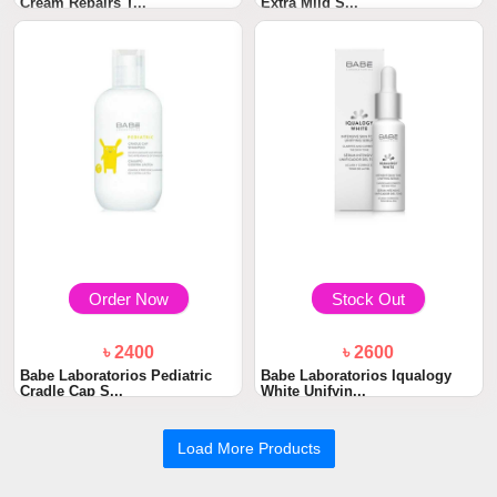
Cream Repairs T...
Extra Mild S...
Order Now
Stock Out
৳ 2400
৳ 2600
Babe Laboratorios Pediatric
Babe Laboratorios Iqualogy
Cradle Cap S...
White Unifyin...
Load More Products