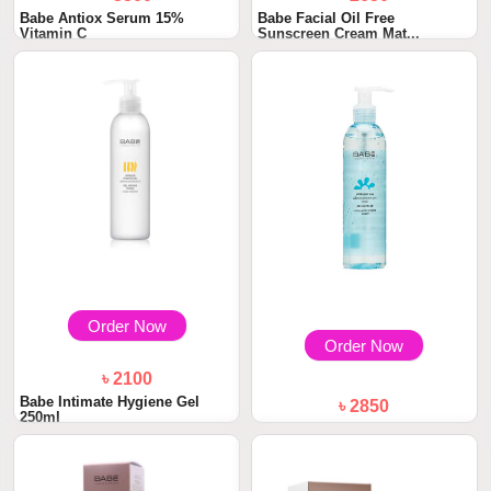
Babe Antiox Serum 15%
Babe Facial Oil Free
Vitamin C
Sunscreen Cream Mat...
Order Now
Order Now
৳ 2100
Babe Intimate Hygiene Gel
৳ 2850
250ml
Babe Soothing Micellar Gel
240ml