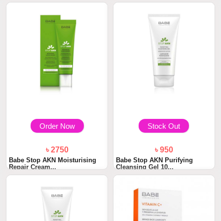
Order Now
Stock Out
৳ 2750
৳ 950
Babe Stop AKN Moisturising
Babe Stop AKN Purifying
Repair Cream...
Cleansing Gel 10...