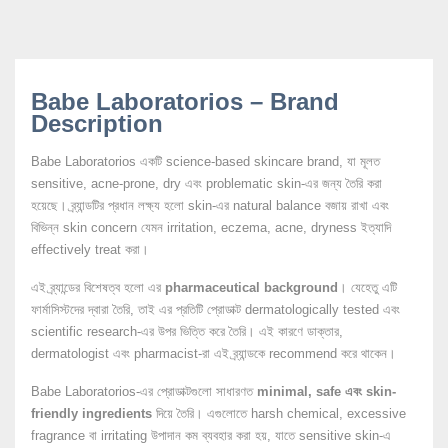
Babe Laboratorios – Brand
Description
Babe Laboratorios একটি science-based skincare brand, যা মূলত
sensitive, acne-prone, dry এবং problematic skin-এর জন্য তৈরি করা
হয়েছে। ব্র্যান্ডটির প্রধান লক্ষ্য হলো skin-এর natural balance বজায় রাখা এবং
বিভিন্ন skin concern যেমন irritation, eczema, acne, dryness ইত্যাদি
effectively treat করা।
এই ব্র্যান্ডের বিশেষত্ব হলো এর
pharmaceutical background
। যেহেতু এটি
ফার্মাসিস্টদের দ্বারা তৈরি, তাই এর প্রতিটি প্রোডাক্ট dermatologically tested এবং
scientific research-এর উপর ভিত্তি করে তৈরি। এই কারণে ডাক্তার,
dermatologist এবং pharmacist-রা এই ব্র্যান্ডকে recommend করে থাকেন।
Babe Laboratorios-এর প্রোডাক্টগুলো সাধারণত
minimal, safe এবং skin-
friendly ingredients
দিয়ে তৈরি। এগুলোতে harsh chemical, excessive
fragrance বা irritating উপাদান কম ব্যবহার করা হয়, যাতে sensitive skin-এ